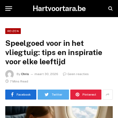
Hartvoortara.be
REIZEN
Speelgoed voor in het
vliegtuig: tips en inspiratie
voor elke leeftijd
By
Chris
maart 30, 2026
Geen reacties
7 Mins Read
Facebook
Twitter
Pinterest