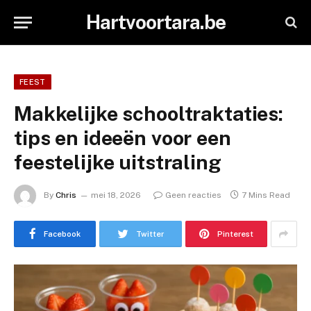
Hartvoortara.be
FEEST
Makkelijke schooltraktaties:
tips en ideeën voor een
feestelijke uitstraling
By
Chris
mei 18, 2026
Geen reacties
7 Mins Read
Facebook
Twitter
Pinterest