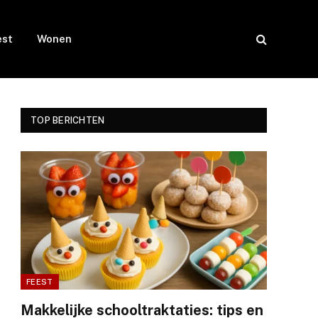
est
Wonen
TOP BERICHTEN
FEEST
Makkelijke schooltraktaties: tips en